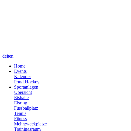
de
it
en
Home
Events
Kalender
Pond Hockey
Sportanlagen
Übersicht
Eishalle
Eisring
Fussballplatz
Tennis
Fitness
Mehrzweckplätze
Trainingsraum