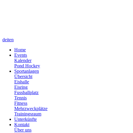
de
it
en
Home
Events
Kalender
Pond Hockey
Sportanlagen
Übersicht
Eishalle
Eisring
Fussballplatz
Tennis
Fitness
Mehrzweckplätze
Trainingsraum
Unterkünfte
Kontakt
Über uns