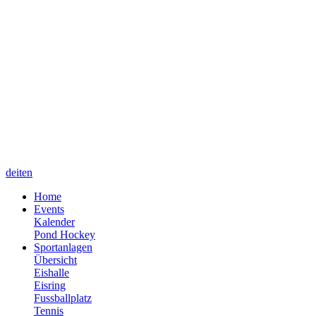
de
it
en
Home
Events
Kalender
Pond Hockey
Sportanlagen
Übersicht
Eishalle
Eisring
Fussballplatz
Tennis