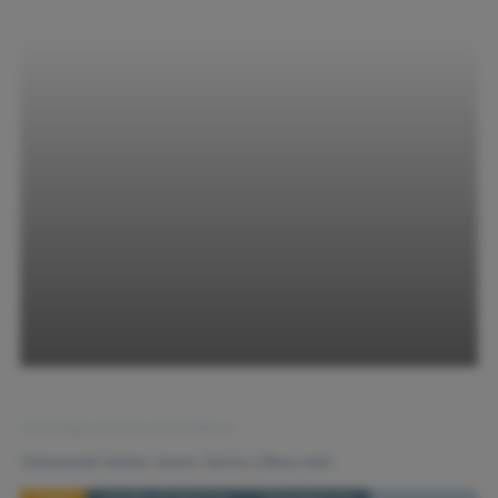
Homepage
›
Eventi
›
Calendario
›
Campionati italiani Junior Sprint e Mass start