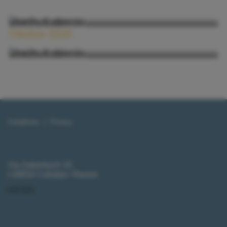
MINI CHAMPIONS LEAGUE
SA 26.09. | 07:00 - 16:00 Uhr
Ottobre 2026
MERCATINO DELLE PULCI
SA 17.10. | 07:00 - 16:00 Uhr
MERCATINO DELLE PULCI
Colophone
|
Privacy
Via Zaberbach 15
I-39054 Collalbo / Renon
PARTNER