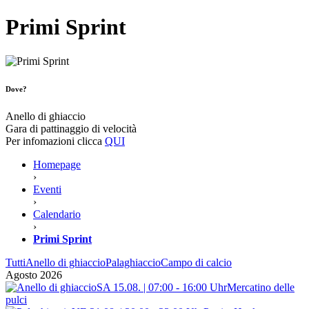
Primi Sprint
Dove?
Anello di ghiaccio
Gara di pattinaggio di velocità
Per infomazioni clicca
QUI
Homepage
›
Eventi
›
Calendario
›
Primi Sprint
Tutti
Anello di ghiaccio
Palaghiaccio
Campo di calcio
Agosto 2026
SA 15.08. | 07:00 - 16:00 Uhr
Mercatino delle
pulci